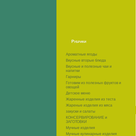
Рубрики
Ароматные ягоды
Вкусные вторые блюда
Вкусные и полезные чаи и
напитки
Гарниры
Готовим из полезных фруктов и
овощей
Детское меню
Жаренные изделия из теста
Жареные изделия из мяса
закуски и салаты
КОНСЕРВИРОВАНИЕ и
ЗАГОТОВКИ
Мучные изделия
Мучные кулинарные изделия