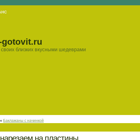
АНС
gotovit.ru
ть своих близких вкусными шедеврами
«
Баклажаны с начинкой
нарезаем на пластины