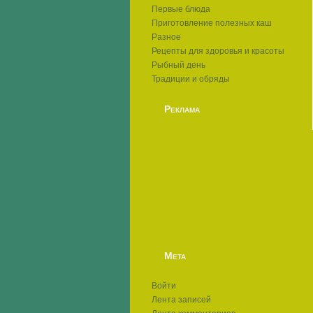
Первые блюда
Приготовление полезных каш
Разное
Рецепты для здоровья и красоты
Рыбный день
Традиции и обряды
Реклама
Мета
Войти
Лента записей