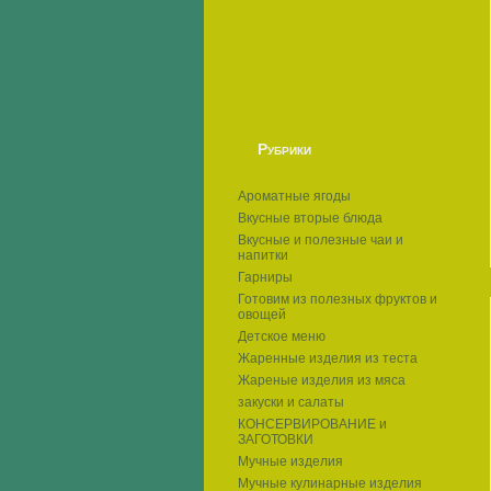
Рубрики
Ароматные ягоды
Вкусные вторые блюда
Вкусные и полезные чаи и
напитки
Гарниры
Готовим из полезных фруктов и
овощей
Детское меню
Жаренные изделия из теста
Жареные изделия из мяса
закуски и салаты
КОНСЕРВИРОВАНИЕ и
ЗАГОТОВКИ
Мучные изделия
Мучные кулинарные изделия