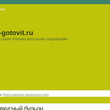
АНС
gotovit.ru
ть своих близких вкусными шедеврами
«
Приготовление свекольного супа
вкусный бульон