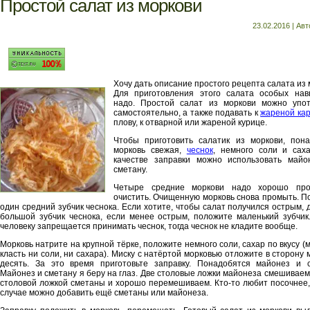
Простой салат из моркови
23.02.2016 | Ав
Хочу дать описание простого рецепта салата из 
Для приготовления этого салата особых нав
надо. Простой салат из моркови можно упот
самостоятельно, а также подавать к
жареной ка
плову, к отварной или жареной курице.
Чтобы приготовить салатик из моркови, пона
морковь свежая,
чеснок
, немного соли и сах
качестве заправки можно использовать майо
сметану.
Четыре средние моркови надо хорошо пр
очистить. Очищенную морковь снова промыть. П
один средний зубчик чеснока. Если хотите, чтобы салат получился острым, 
большой зубчик чеснока, если менее острым, положите маленький зубчик
человеку запрещается принимать чеснок, тогда чеснок не кладите вообще.
Морковь натрите на крупной тёрке, положите немного соли, сахар по вкусу (
класть ни соли, ни сахара). Миску с натёртой морковью отложите в сторону 
десять. За это время приготовьте заправку. Понадобятся майонез и с
Майонез и сметану я беру на глаз. Две столовые ложки майонеза смешиваем
столовой ложкой сметаны и хорошо перемешиваем. Кто-то любит посочнее,
случае можно добавить ещё сметаны или майонеза.