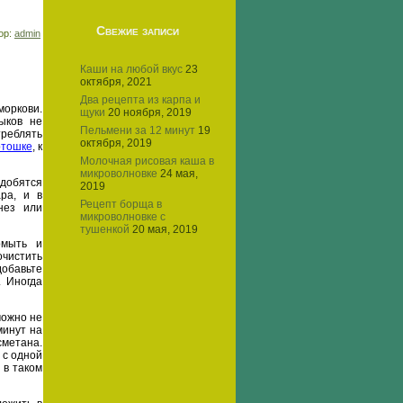
Свежие записи
тор:
admin
Каши на любой вкус
23
октября, 2021
Два рецепта из карпа и
моркови.
щуки
20 ноября, 2019
ыков не
Пельмени за 12 минут
19
реблять
октября, 2019
ртошке
, к
Молочная рисовая каша в
микроволновке
24 мая,
добятся
2019
ара, и в
Рецепт борща в
нез или
микроволновке с
тушенкой
20 мая, 2019
омыть и
очистить
добавьте
. Иногда
можно не
минут на
метана.
 с одной
 в таком