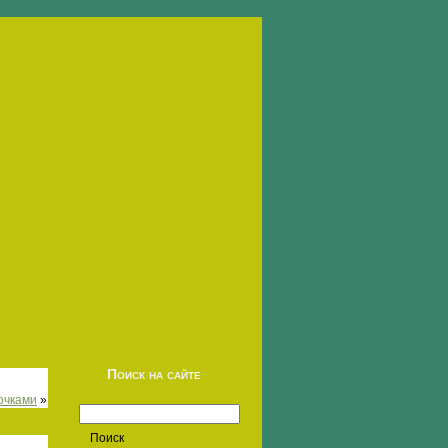
Поиск на сайте
очками
»