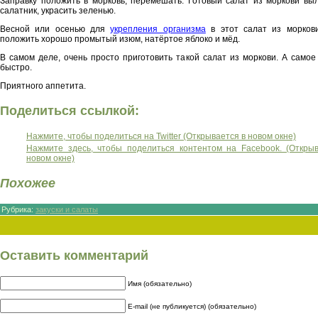
Заправку положить в морковь, перемешать. Готовый салат из моркови вы
салатник, украсить зеленью.
Весной или осенью для
укрепления организма
в этот салат из морков
положить хорошо промытый изюм, натёртое яблоко и мёд.
В самом деле, очень просто приготовить такой салат из моркови. А самое
быстро.
Приятного аппетита.
Поделиться ссылкой:
Нажмите, чтобы поделиться на Twitter (Открывается в новом окне)
Нажмите здесь, чтобы поделиться контентом на Facebook. (Откры
новом окне)
Похожее
Рубрика:
закуски и салаты
Оставить комментарий
Имя (обязательно)
E-mail (не публикуется) (обязательно)