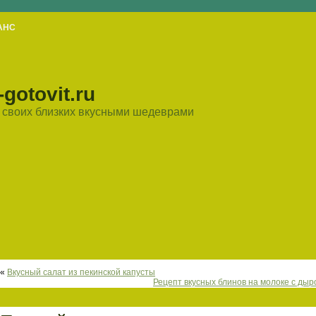
АНС
gotovit.ru
ть своих близких вкусными шедеврами
«
Вкусный салат из пекинской капусты
Рецепт вкусных блинов на молоке с дыр