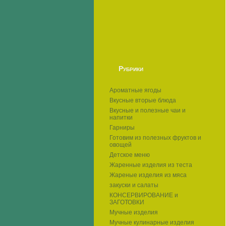
Рубрики
Ароматные ягоды
Вкусные вторые блюда
Вкусные и полезные чаи и
напитки
Гарниры
Готовим из полезных фруктов и
овощей
Детское меню
Жаренные изделия из теста
Жареные изделия из мяса
закуски и салаты
КОНСЕРВИРОВАНИЕ и
ЗАГОТОВКИ
Мучные изделия
Мучные кулинарные изделия