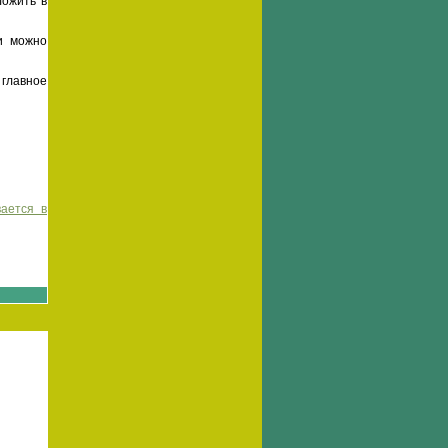
ложить в
и можно
 главное
вается в