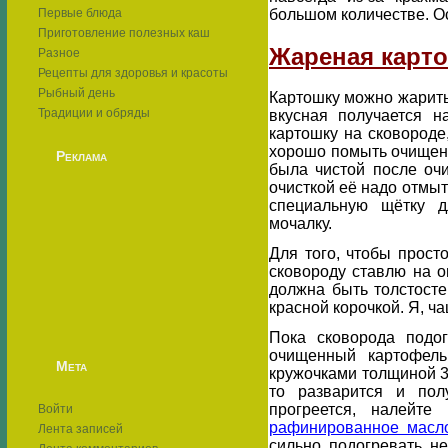
Первые блюда
большом количестве. О
Приготовление полезных каш
Жареная карто
Разное
Рецепты для здоровья и красоты
Рыбный день
Картошку можно жарить 
Традиции и обряды
вкусная получается н
картошку на сковороде
хорошо помыть очищенн
Реклама
была чистой после оч
очисткой её надо отмыт
специальную щётку 
мочалку.
Для того, чтобы просто
сковороду ставлю на о
должна быть толстосте
красной корочкой. Я, ча
Пока сковорода подо
очищенный картофель
Мета
кружочками толщиной 3
то разварится и пол
прогреется, налейт
Войти
рафинированное масл
Лента записей
сильно подогревать не