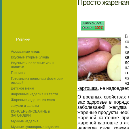
Просто жареная
В
Рубрики
к
н
Ароматные ягоды
к
к
Вкусные вторые блюда
д
Вкусные и полезные чаи и
напитки
н
с
Гарниры
ж
Готовим из полезных фруктов и
овощей
ж
картошка
, не надоедает
Детское меню
Жаренные изделия из теста
О вредных свойствах 
Жареные изделия из мяса
вас здоровье в поряд
закуски и салаты
заболеваний желудка
КОНСЕРВИРОВАНИЕ и
жареные продукты необ
ЗАГОТОВКИ
жареной картошке пр
Мучные изделия
жареной картошке в лю
Мучные кулинарные изделия
навсегда из-за крахм